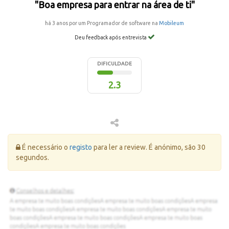
"Boa empresa para entrar na área de ti"
há 3 anos por um Programador de software na
Mobileum
Deu feedback após entrevista
DIFICULDADE
2.3
Erro:
É necessário o
registo
para ler a review. É anónimo, são 30
segundos.