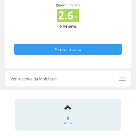
pen
Company
2.6
/5
6 Reviews
Escrever review
Ver reviews da Mobileum
Toggle
navigat
0
Votos