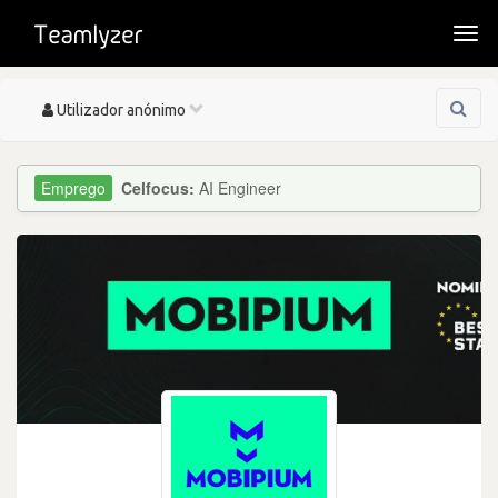
Togg
navi
Toggle
Utilizador anónimo
navigation
Celfocus:
AI Engineer