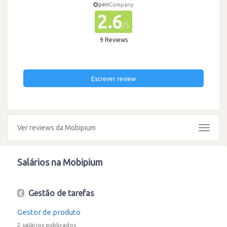
pen
Company
2.6
/5
9 Reviews
Escrever review
Ver reviews da Mobipium
Toggle
navigat
Salários na Mobipium
Gestão de tarefas
Gestor de produto
2 salários publicados