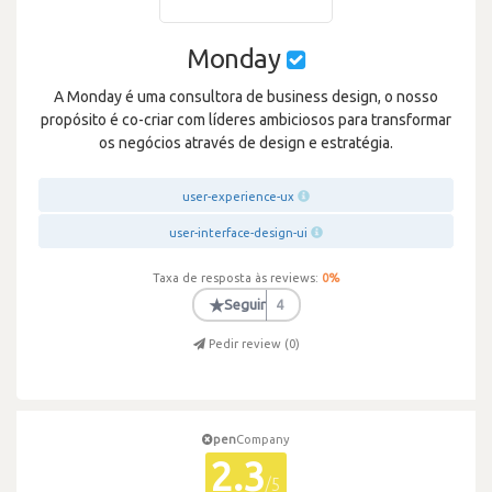
Monday
A Monday é uma consultora de business design, o nosso
propósito é co-criar com líderes ambiciosos para transformar
os negócios através de design e estratégia.
user-experience-ux
user-interface-design-ui
Taxa de resposta às reviews:
0
%
★
Seguir
4
Pedir review (
0
)
pen
Company
2.3
/5