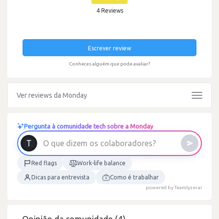
4 Reviews
Escrever review
Conheces alguém que pode avaliar?
Ver reviews da Monday
Toggle
navigat
Pergunta à comunidade tech sobre a Monday
O
q
u
e
d
i
z
e
m
o
s
c
o
l
a
b
o
r
a
d
o
r
e
s
?
Red flags
Work-life balance
Dicas para entrevista
Como é trabalhar
powered by Teamlyzer.ai