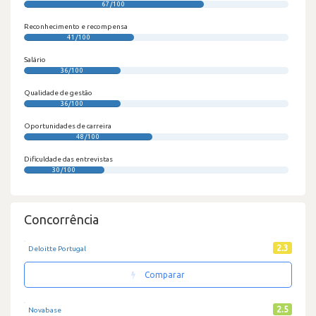
67/100
Reconhecimento e recompensa
41/100
Salário
36/100
Qualidade de gestão
36/100
Oportunidades de carreira
48/100
Dificuldade das entrevistas
30/100
Concorrência
2.3
Deloitte Portugal
Comparar
2.5
Novabase