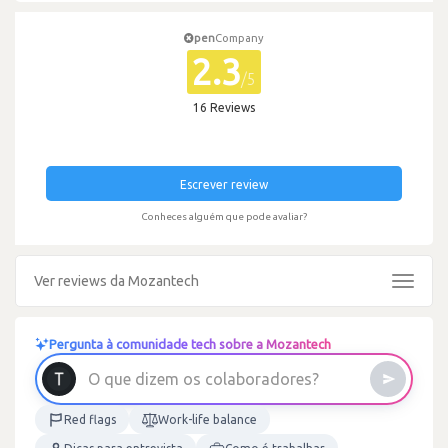
pen
Company
2.3
/5
16 Reviews
Escrever review
Conheces alguém que pode avaliar?
Ver reviews da Mozantech
Toggle
navigat
Pergunta à comunidade tech sobre a Mozantech
O
q
u
e
d
i
z
e
m
o
s
c
o
l
a
b
o
r
a
d
o
r
e
s
?
Red flags
Work-life balance