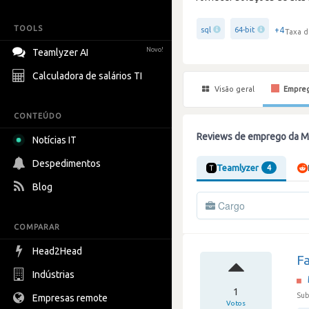
TOOLS
+4
sql
64-bit
Taxa d
Novo!
Teamlyzer AI
Calculadora de salários TI
Visão geral
Empre
CONTEÚDO
Reviews de emprego da 
Notícias IT
Despedimentos
Teamlyzer
4
Blog
Cargo
COMPARAR
Head2Head
Fa
Indústrias
1
Sub
Empresas remote
Votos