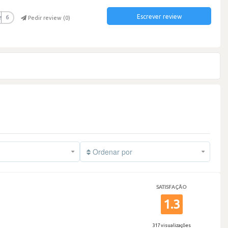
Escrever review
r
6
Pedir review (
0
)
Ordenar por
SATISFAÇÃO
1.3
317 visualizações