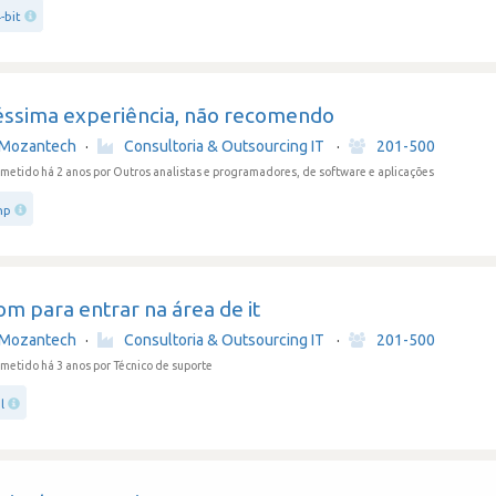
-bit
éssima experiência, não recomendo
Mozantech
·
Consultoria & Outsourcing IT
·
201-500
metido há 2 anos
por Outros analistas e programadores, de software e aplicações
hp
m para entrar na área de it
Mozantech
·
Consultoria & Outsourcing IT
·
201-500
metido há 3 anos
por Técnico de suporte
l