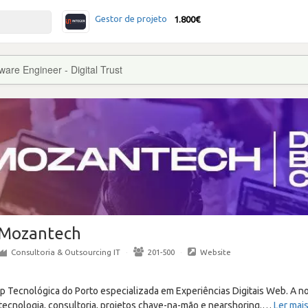
Gestor de projeto
1.800€
ware Engineer - Digital Trust
Mozantech
Consultoria & Outsourcing IT
·
201-500
·
Website
 Tecnológica do Porto especializada em Experiências Digitais Web. A n
tecnologia, consultoria, projetos chave-na-mão e nearshoring.
…
Ler mai