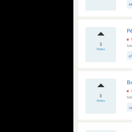
64
P
5
Sub
Votos
p
Bo
3
Sub
Votos
sq