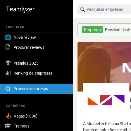
EXPLORAR
Feedzai:
Soft
Nova review
Procurar reviews
Prémios 2025
Ranking de empresas
Procurar empresas
CARREIRAS
Vagas (1096)
A Mozantech é uma Startup
Trainees
fornecer soluções de alta 