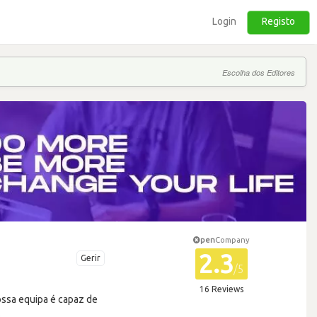
Login
Registo
Escolha dos Editores
pen
Company
2.3
Gerir
/5
16 Reviews
ossa equipa é capaz de
s