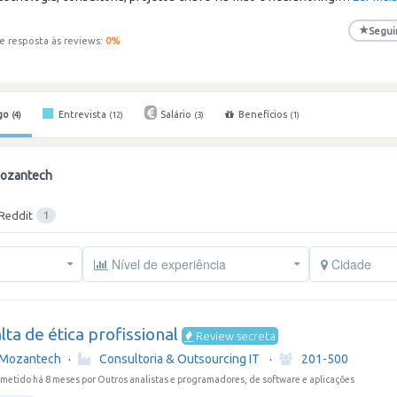
★
Segui
e resposta às reviews:
0
%
go
Entrevista
Salário
Benefícios
(4)
(12)
(3)
(1)
Mozantech
Reddit
1
Nível de experiência
Cidade
lta de ética profissional
Review secreta
Mozantech
·
Consultoria & Outsourcing IT
·
201-500
metido há 8 meses
por Outros analistas e programadores, de software e aplicações