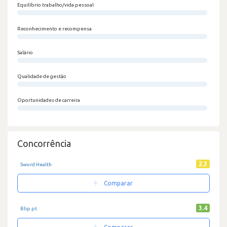
Equilíbrio trabalho/vida pessoal
0/100
Reconhecimento e recompensa
0/100
Salário
0/100
Qualidade de gestão
0/100
Oportunidades de carreira
0/100
Concorrência
2.3
Sword Health
Comparar
3.4
Blip.pt