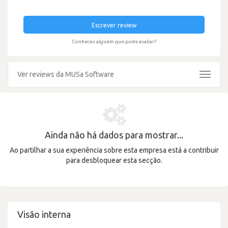
Escrever review
Conheces alguém que pode avaliar?
Ver reviews da MUSa Software
Toggle
navigat
Ainda não há dados para mostrar...
Ao partilhar a sua experiência sobre esta empresa está a contribuir
para desbloquear esta secção.
Visão interna