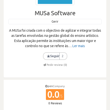
MUSa Software
Gerir
A MUSa foi criada com o objectivo de agilizar e integrar todas
as tarefas envolvidas na gestão global do ensino artístico.
Esta aplicação permite às instituições um maior rigor e
controlo no que se refere às
…
Ler mais
★
Seguir
2
Pedir review (
0
)
pen
Company
0.0
/5
0 Reviews