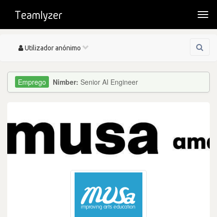
Togg
navi
Toggle
Utilizador anónimo
navigation
Nimber:
Senior AI Engineer