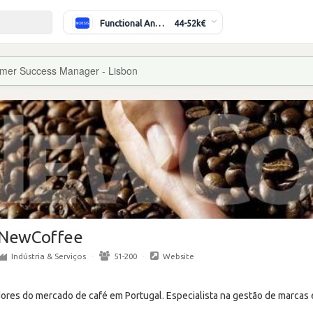
Functional Analyst (Banking)
44-52k€
mer Success Manager - Lisbon
NewCoffee
Indústria & Serviços
·
51-200
·
Website
ores do mercado de café em Portugal. Especialista na gestão de marcas e