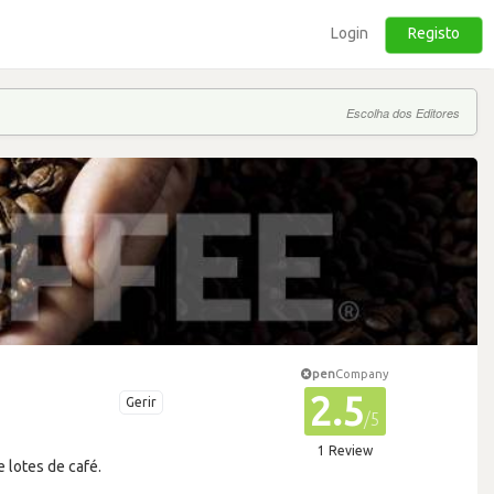
Login
Registo
Escolha dos Editores
pen
Company
2.5
Gerir
/5
1 Review
 lotes de café.