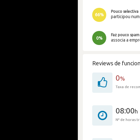
Pouco selectiva
66%
participou nu
Faz pouco spam
0%
associa a emp
Reviews de funcion
0
%
Taxa de rec
08:00
h
Nº de horas 