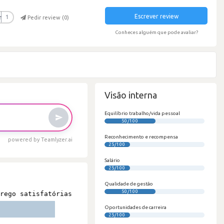
Escrever review
r
1
Pedir review (
0
)
Conheces alguém que pode avaliar?
Visão interna
Equilíbrio trabalho/vida pessoal
50/100
Reconhecimento e recompensa
powered by Teamlyzer.ai
25/100
Salário
25/100
Qualidade de gestão
50/100
Oportunidades de carreira
25/100