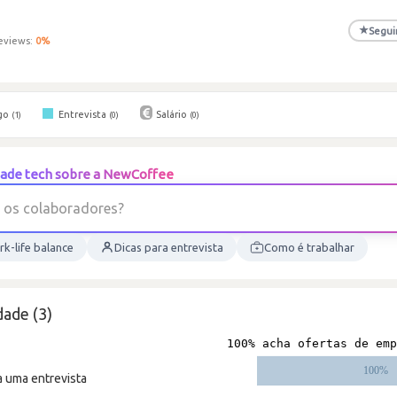
★
Segui
eviews:
0
%
go
Entrevista
Salário
(1)
(0)
(0)
ade tech sobre a NewCoffee
o
s
c
o
l
a
b
o
r
a
d
o
r
e
s
?
k-life balance
Dicas para entrevista
Como é trabalhar
ade (3)
a uma entrevista