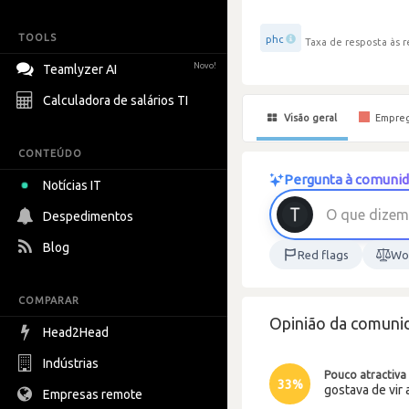
TOOLS
phc
Taxa de resposta às r
Novo!
Teamlyzer AI
Calculadora de salários TI
Visão geral
Empre
CONTEÚDO
Pergunta à comunid
Notícias IT
O
q
u
e
d
i
z
e
m
Despedimentos
Blog
Red flags
Wor
COMPARAR
Opinião da comunid
Head2Head
Indústrias
Pouco atractiva
33%
gostava de vir 
Empresas remote