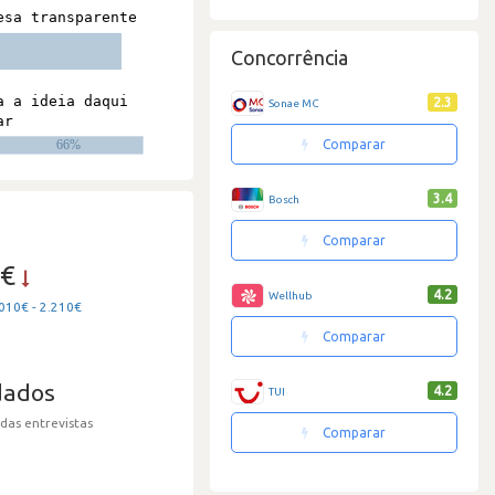
Concorrência
2.3
Sonae MC
Comparar
3.4
Bosch
Comparar
0€
4.2
Wellhub
010€ - 2.210€
Comparar
dados
4.2
TUI
 das entrevistas
Comparar