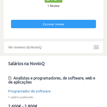
1 Review
Escrever review
Ver reviews da NovioQ
Toggle
navigat
Salários na NovioQ
Analistas e programadores, de software, web e
de aplicações
Programador de software
1 salário publicado
2.600€ - 2.800€