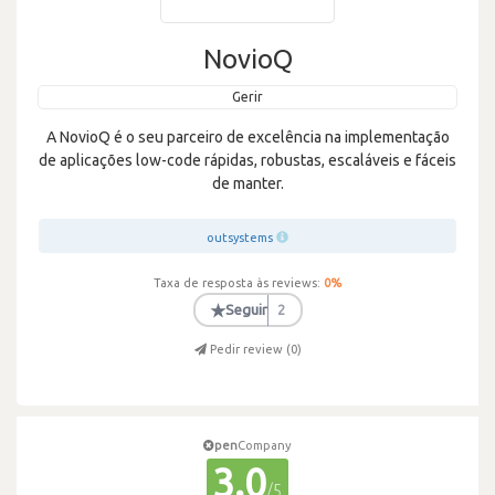
NovioQ
Gerir
A NovioQ é o seu parceiro de excelência na implementação
de aplicações low-code rápidas, robustas, escaláveis e fáceis
de manter.
outsystems
Taxa de resposta às reviews:
0
%
★
Seguir
2
Pedir review (
0
)
pen
Company
3.0
/5