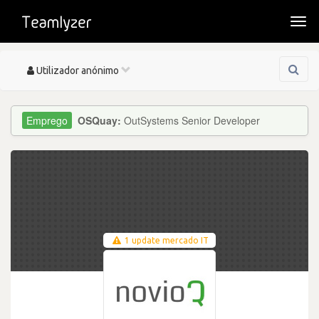
Togg
navi
Toggle
Utilizador anónimo
navigation
OSQuay:
OutSystems Senior Developer
1 update mercado IT