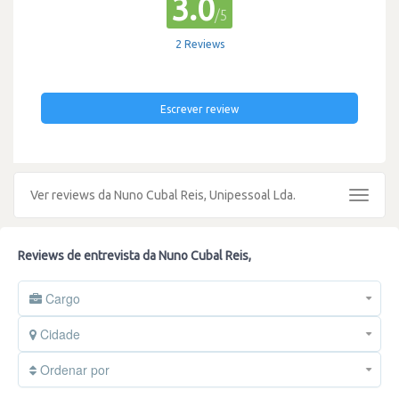
3.0
/5
2 Reviews
Escrever review
Ver reviews da Nuno Cubal Reis, Unipessoal Lda.
Toggle
navigat
Reviews de entrevista da Nuno Cubal Reis,
Cargo
Cidade
Ordenar por