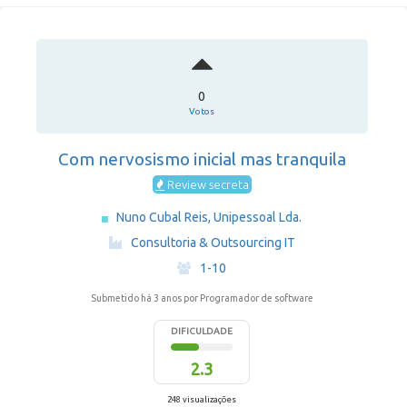
0
Votos
Com nervosismo inicial mas tranquila
Review secreta
Nuno Cubal Reis, Unipessoal Lda.
·
Consultoria & Outsourcing IT
·
1-10
Submetido há 3 anos
por Programador de software
DIFICULDADE
2.3
248 visualizações