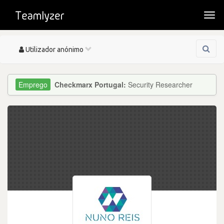
Togg
navi
Toggle
Utilizador anónimo
navigation
Checkmarx Portugal:
Security Researcher