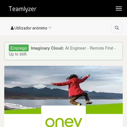
Togg
navi
Toggle
Utilizador anónimo
navigation
Imaginary Cloud:
AI Engineer - Remote First -
Up to 66K