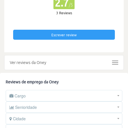
2.7
/5
3 Reviews
Escrever review
Ver reviews da Oney
Toggle
navigat
Reviews de emprego da Oney
Cargo
Senioridade
Cidade