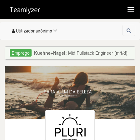
Togg
navi
Toggle
Utilizador anónimo
navigation
Kuehne+Nagel:
Mid Fullstack Engineer (m/f/d)