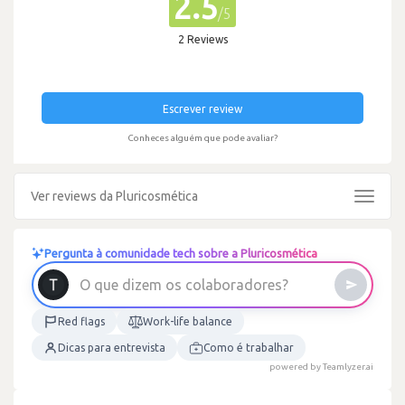
2.5
/5
2 Reviews
Escrever review
Conheces alguém que pode avaliar?
Ver reviews da Pluricosmética
Toggle
navigat
Pergunta à comunidade tech sobre a Pluricosmética
l
o
c
s
o
m
e
z
i
d
O
q
u
e
Red flags
Work-life balance
Dicas para entrevista
Como é trabalhar
powered by Teamlyzer.ai