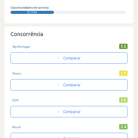
Oportunidades de carreira
37/100
Concorrência
3.5
Sky Portugal
Comparar
2.3
Prozis
Comparar
2.6
EDP
Comparar
3.4
Bosch