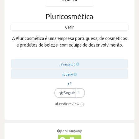
Pluricosmética
Gerir
A Pluricosmética é uma empresa portuguesa, de cosméticos
e produtos de beleza, com equipa de desenvolvimento.
javascript
jquery
+2
★
Seguir
1
Pedir review (
0
)
pen
Company