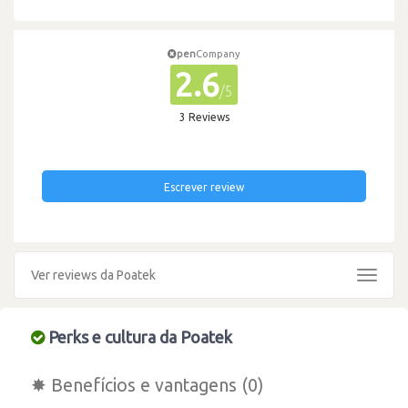
pen
Company
2.6
/5
3 Reviews
Escrever review
Ver reviews da Poatek
Toggle
navigat
Perks e cultura da Poatek
✸ Benefícios e vantagens (0)