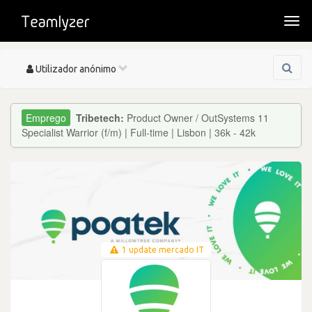
Togg
navi
Toggle
Utilizador anónimo
navigation
Tribetech:
Product Owner / OutSystems 11
Specialist Warrior (f/m) | Full-time | Lisbon | 36k - 42k
1 update mercado IT