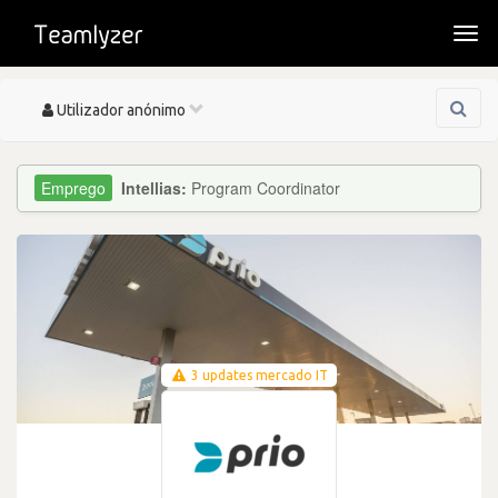
Togg
navi
Toggle
Utilizador anónimo
navigation
Intellias:
Program Coordinator
3 updates mercado IT