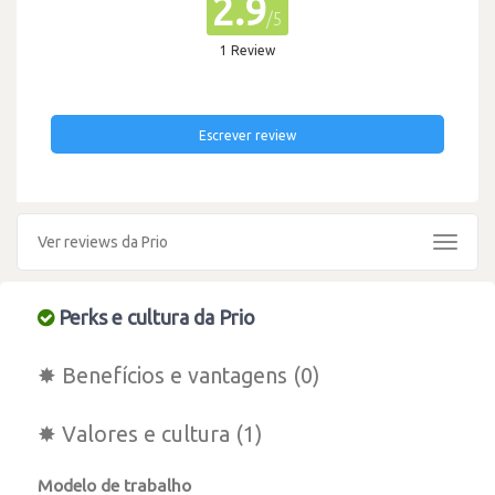
2.9
/5
1 Review
Escrever review
Ver reviews da Prio
Toggle
navigat
Perks e cultura da Prio
✸ Benefícios e vantagens (0)
✸ Valores e cultura (1)
Modelo de trabalho