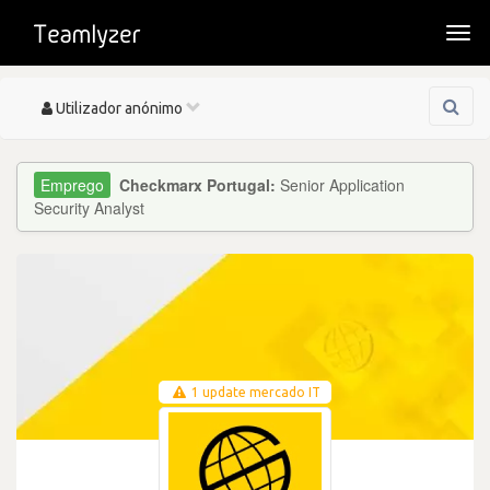
Togg
navi
Toggle
Utilizador anónimo
navigation
Checkmarx Portugal:
Senior Application
Security Analyst
1 update mercado IT