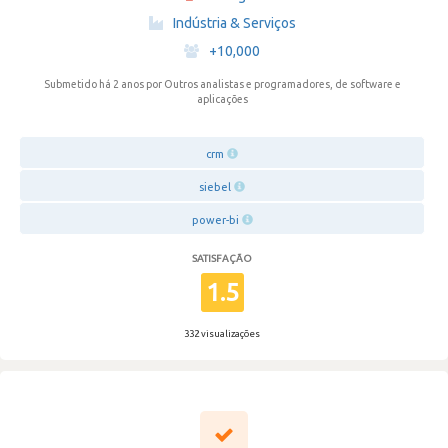
·
Indústria & Serviços
·
+10,000
Submetido há 2 anos
por Outros analistas e programadores, de software e
aplicações
crm
siebel
power-bi
SATISFAÇÃO
1.5
332 visualizações