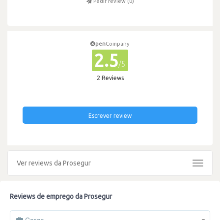
Pedir review (
0
)
pen
Company
2.5
/5
2 Reviews
Escrever review
Ver reviews da Prosegur
Toggle
navigat
Reviews de emprego da Prosegur