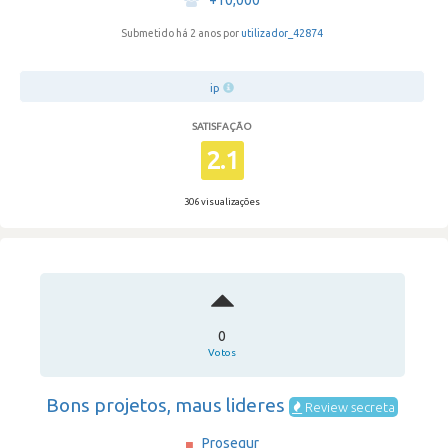
+10,000
Submetido há 2 anos por
utilizador_42874
ip
SATISFAÇÃO
2.1
306 visualizações
0
Votos
Bons projetos, maus lideres
Review secreta
Prosegur