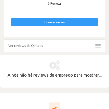
0 Reviews
Escrever review
Ver reviews da Qintess
Toggle
navigat
Ainda não há reviews de emprego para mostrar...