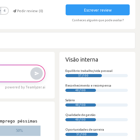
Escrever review
r
4
Pedir review (
0
)
Conheces alguém que pode avaliar?
Visão interna
Equilíbrio trabalho/vida pessoal
57/100
Reconhecimento e recompensa
powered by Teamlyzer.ai
48/100
Salário
48/100
Qualidade de gestão
48/100
Oportunidades de carreira
51/100