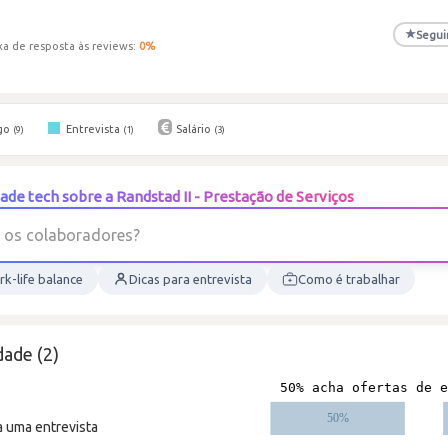
★
Segui
xa de resposta às reviews:
0
%
go
Entrevista
Salário
(9)
(1)
(3)
de tech sobre a Randstad II - Prestação de Serviços
o
s
c
o
l
a
b
o
r
a
d
o
r
e
s
?
k-life balance
Dicas para entrevista
Como é trabalhar
ade (2)
a uma entrevista