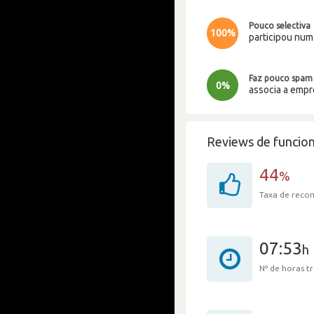
Pouco selectiva
100%
participou nu
Faz pouco spam
0%
associa a emp
Reviews de funcion
44
%
Taxa de rec
07:53
h
Nº de horas 