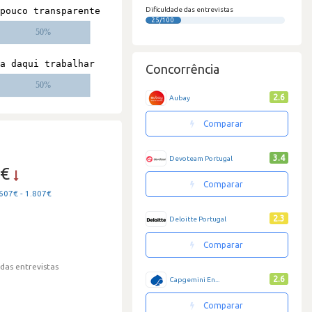
Dificuldade das entrevistas
25/100
Concorrência
2.6
Aubay
Comparar
3.4
Devoteam Portugal
3€
Comparar
607€ - 1.807€
2.3
Deloitte Portugal
Comparar
 das entrevistas
2.6
Capgemini En...
Comparar