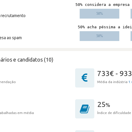
m recrutamento
resa ao spam
ários e candidatos (10)
733€ - 93
omendação
Média da indústria
1.
25
%
trabalhadas em média
Índice de dificuldade