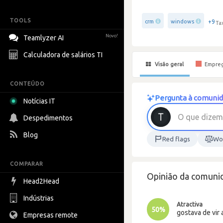
TOOLS
+9
crm
windows
Ta
Novo!
Teamlyzer AI
Calculadora de salários TI
Visão geral
Empre
CONTEÚDO
Pergunta à comunida
Notícias IT
O
q
u
e
d
i
z
e
m
Despedimentos
Blog
Red flags
Wor
COMPARAR
Opinião da comunid
Head2Head
Indústrias
Atractiva
50%
gostava de vir 
Empresas remote