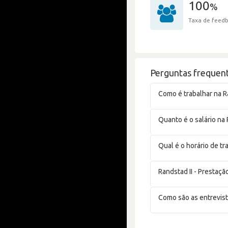
100
%
Taxa de feedb
Perguntas frequent
Como é trabalhar na Ra
Quanto é o salário na 
Qual é o horário de tr
Randstad II - Prestaç
Como são as entrevist