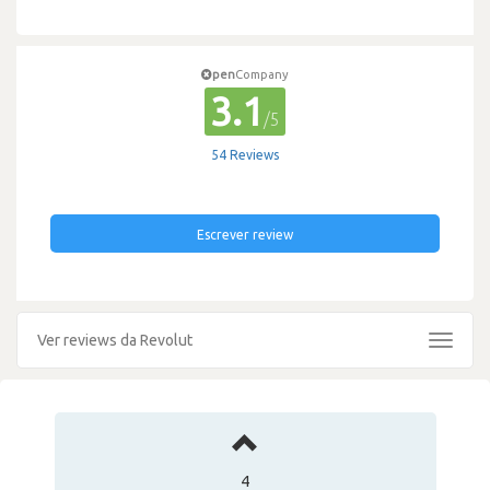
pen
Company
3.1
/5
54 Reviews
Escrever review
Ver reviews da Revolut
Toggle
navigat
4