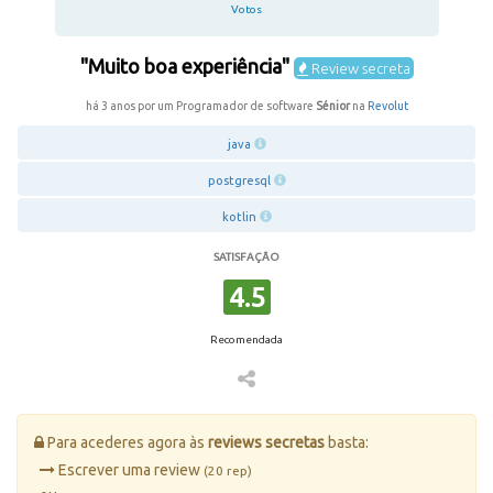
Votos
"Muito boa experiência"
Review secreta
há 3 anos por um Programador de software
Sénior
na
Revolut
java
postgresql
kotlin
SATISFAÇÃO
4.5
Recomendada
Para acederes agora às
reviews secretas
basta:
Escrever uma review
(20 rep)