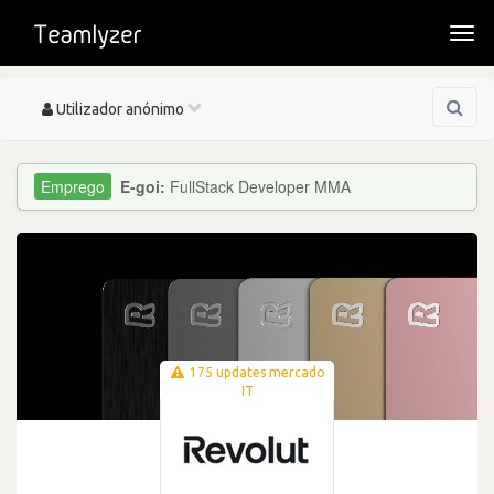
Togg
navi
Toggle
Utilizador anónimo
navigation
E-goi:
FullStack Developer MMA
175 updates mercado
IT