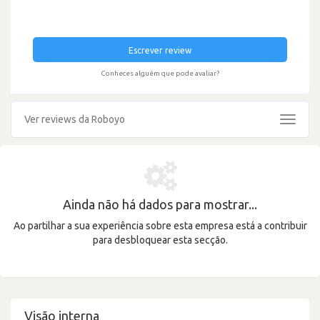
Escrever review
Conheces alguém que pode avaliar?
Ver reviews da Roboyo
Toggle
navigat
Ainda não há dados para mostrar...
Ao partilhar a sua experiência sobre esta empresa está a contribuir
para desbloquear esta secção.
Visão interna