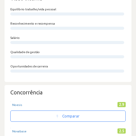
Equilíbrio trabalho/vida pessoal
0/100
Reconhecimento e recompensa
0/100
Salário
0/100
Qualidade de gestão
0/100
Oportunidades de carreira
0/100
Concorrência
2.9
Noesis
Comparar
2.5
Novabase