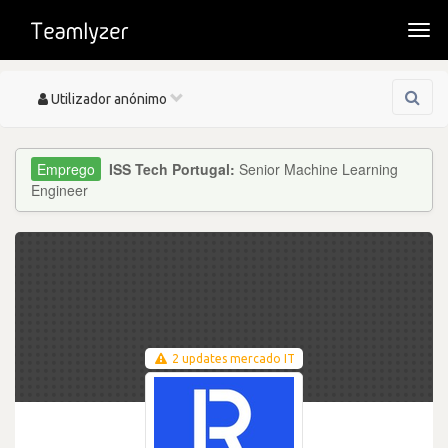
Togg
navi
Toggle
Utilizador anónimo
navigation
ISS Tech Portugal:
Senior Machine Learning
Engineer
2 updates mercado IT