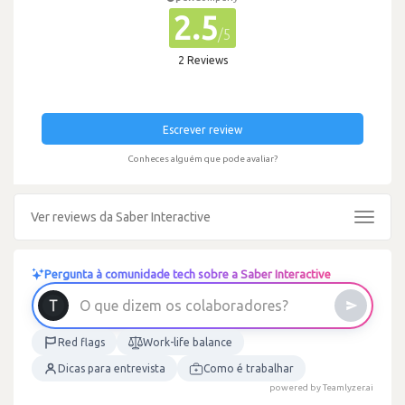
2.5
/5
2 Reviews
Escrever review
Conheces alguém que pode avaliar?
Ver reviews da Saber Interactive
Toggle
navigat
Pergunta à comunidade tech sobre a Saber Interactive
O
q
u
e
d
i
z
e
m
o
s
c
o
l
a
b
o
r
a
d
o
r
e
s
?
Red flags
Work-life balance
Dicas para entrevista
Como é trabalhar
powered by Teamlyzer.ai