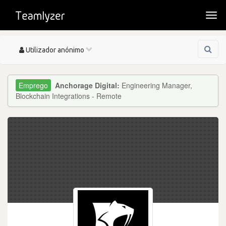
Togg
navi
Toggle
Utilizador anónimo
navigation
Anchorage Digital:
Engineering Manager,
Blockchain Integrations - Remote