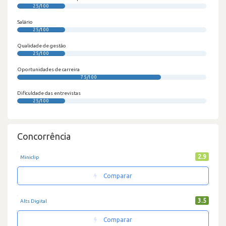
25/100
Salário
25/100
Qualidade de gestão
25/100
Oportunidades de carreira
75/100
Dificuldade das entrevistas
25/100
Concorrência
2.9
Miniclip
Comparar
3.5
Alts Digital
Comparar