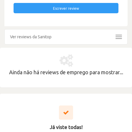
Escrever review
Ver reviews da Sanitop
Toggle
navigat
Ainda não há reviews de emprego para mostrar...
Já viste todas!