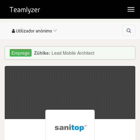
Togg
navi
Toggle
Utilizador anónimo
navigation
Zühlke:
Lead Mobile Architect