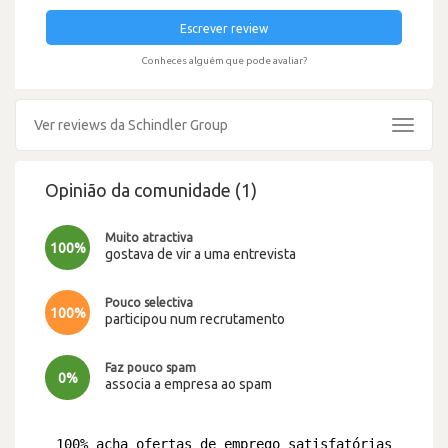
Escrever review
Conheces alguém que pode avaliar?
Ver reviews da Schindler Group
Toggle
navigat
Opinião da comunidade (1)
Muito atractiva
100%
gostava de vir a uma entrevista
Pouco selectiva
100%
participou num recrutamento
Faz pouco spam
0%
associa a empresa ao spam