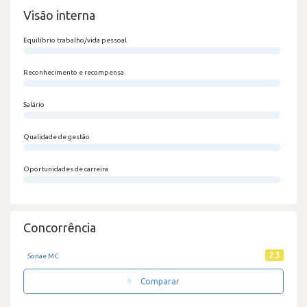
Visão interna
Equilíbrio trabalho/vida pessoal
0/100
Reconhecimento e recompensa
0/100
Salário
0/100
Qualidade de gestão
0/100
Oportunidades de carreira
0/100
Concorrência
2.3
Sonae MC
Comparar