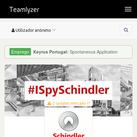
Togg
navi
Toggle
Utilizador anónimo
navigation
Keyrus Portugal:
Spontaneous Application
2 updates mercado IT