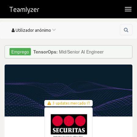
Togg
navi
Toggle
Utilizador anónimo
navigation
TensorOps:
Mid/Senior AI Engineer
3 updates mercado IT