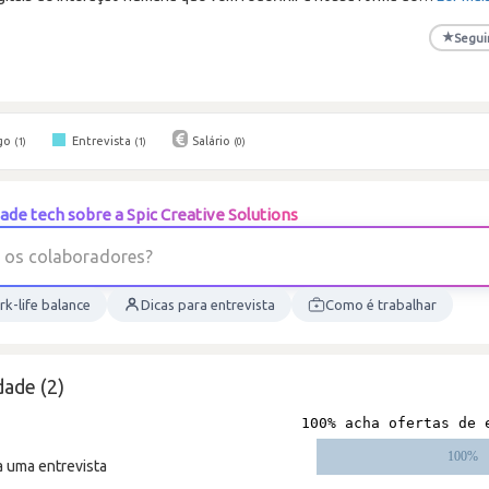
★
Segui
go
Entrevista
Salário
(1)
(1)
(0)
de tech sobre a Spic Creative Solutions
o
s
c
o
l
a
b
o
r
a
d
o
r
e
s
?
k-life balance
Dicas para entrevista
Como é trabalhar
ade (2)
a uma entrevista