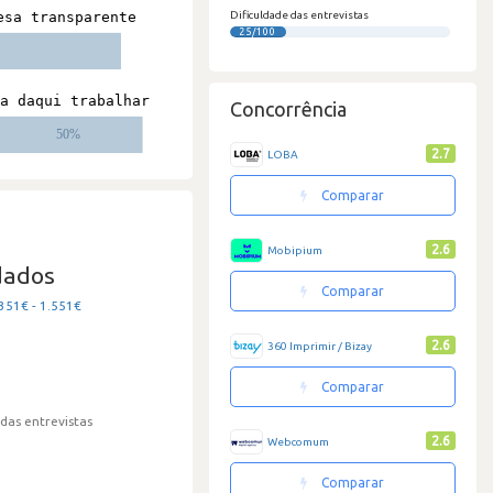
Dificuldade das entrevistas
25/100
Concorrência
2.7
LOBA
Comparar
2.6
Mobipium
dados
Comparar
351€ - 1.551€
2.6
360 Imprimir / Bizay
Comparar
 das entrevistas
2.6
Webcomum
Comparar