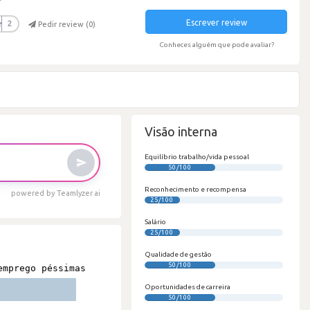
Escrever review
r
2
Pedir review (
0
)
Conheces alguém que pode avaliar?
Visão interna
Equilíbrio trabalho/vida pessoal
50/100
Reconhecimento e recompensa
powered by Teamlyzer.ai
25/100
Salário
25/100
Qualidade de gestão
50/100
Oportunidades de carreira
50/100