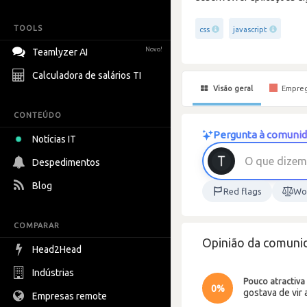
TOOLS
css
javascript
Novo!
Teamlyzer AI
Calculadora de salários TI
Visão geral
Empre
CONTEÚDO
Pergunta à comunida
Notícias IT
O
q
u
e
d
i
z
e
m
Despedimentos
Blog
Red flags
Wor
COMPARAR
Opinião da comunid
Head2Head
Indústrias
Pouco atractiva
0%
gostava de vir 
Empresas remote