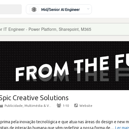
Mid/Senior AI Engineer
or IT Engineer - Power Platform, Sharepoint, M365
Spic Creative Solutions
Publicidade, Multimédia & V...
·
1-10
·
Website
prima pela inovação tecnológica e que atua nas áreas do design e new me
gitais de interação humana que vêm redefinir a nossa forma de
…
Ler mai