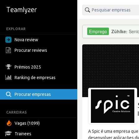
EXPLORAR
Zühlke:
Seni
Nova review
Procurar reviews
Prémios 2025
Ranking de empresas
Procurar empresas
CARREIRAS
Vagas (1099)
A Spic é uma empresa que 
Trainees
desenvolver aplicações di