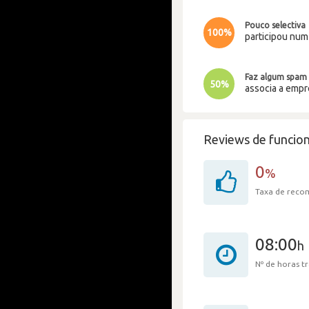
Pouco selectiva
100%
participou nu
Faz algum spam
50%
associa a emp
Reviews de funcion
0
%
Taxa de rec
08:00
h
Nº de horas 