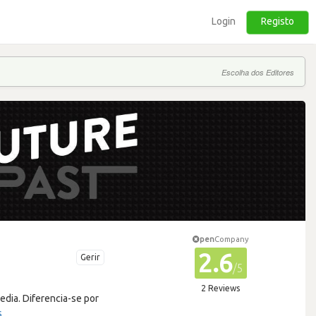
Login
Registo
Escolha dos Editores
pen
Company
2.6
Gerir
/5
2 Reviews
dia. Diferencia-se por
s