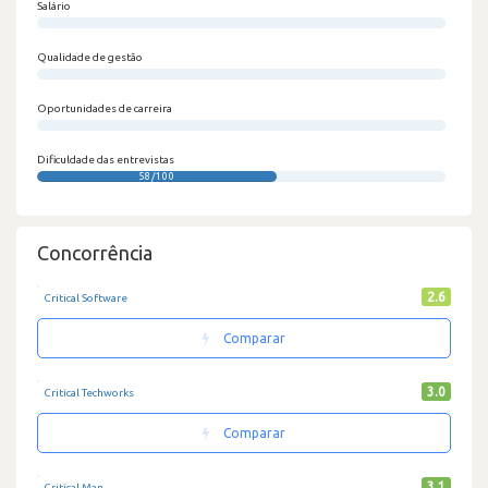
Salário
0/100
Qualidade de gestão
0/100
Oportunidades de carreira
0/100
Dificuldade das entrevistas
58/100
Concorrência
2.6
Critical Software
Comparar
3.0
Critical Techworks
Comparar
3.1
Critical Man...