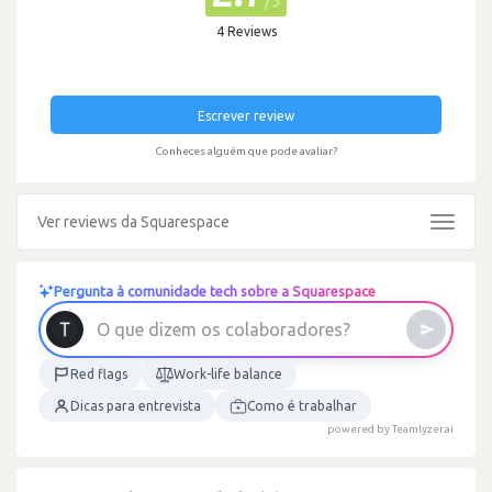
/5
4 Reviews
Escrever review
Conheces alguém que pode avaliar?
Ver reviews da Squarespace
Toggle
navigat
Pergunta à comunidade tech sobre a Squarespace
?
s
e
r
o
d
a
r
o
b
O
q
u
e
d
i
z
e
m
o
s
c
o
l
a
Red flags
Work-life balance
Dicas para entrevista
Como é trabalhar
powered by Teamlyzer.ai