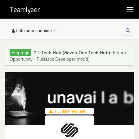
Togg
navi
Toggle
Utilizador anónimo
navigation
7.1 Tech Hub (Seven.One Tech Hub):
Future
Opportunity - Fullstack Developer (m/f/d)
1 update mercado IT