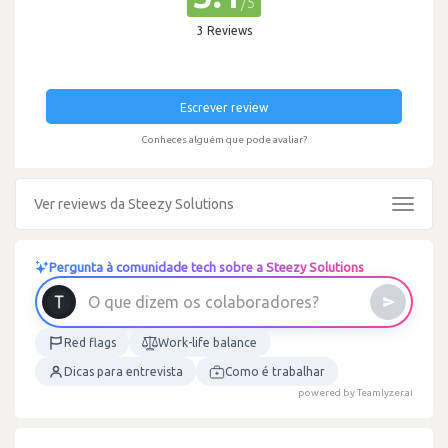
/5
3 Reviews
Escrever review
Conheces alguém que pode avaliar?
Ver reviews da Steezy Solutions
Toggle
navigat
Pergunta à comunidade tech sobre a Steezy Solutions
O
q
u
e
d
i
z
e
m
o
s
c
o
l
a
b
o
r
a
d
o
r
e
s
?
Red flags
Work-life balance
Dicas para entrevista
Como é trabalhar
powered by Teamlyzer.ai