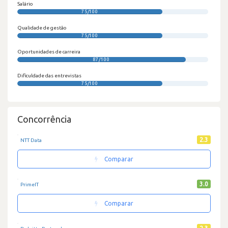
Salário
75/100
Qualidade de gestão
75/100
Oportunidades de carreira
87/100
Dificuldade das entrevistas
75/100
Concorrência
2.3
NTT Data
Comparar
3.0
PrimeIT
Comparar