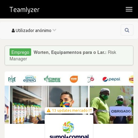
Togg
navi
Toggle
Utilizador anónimo
navigation
Worten, Equipamentos para o Lar.:
Risk
Manager
13 updates mercado IT