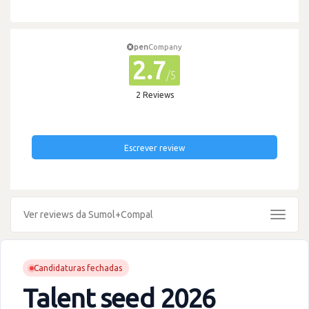
pen
Company
2.7
/5
2 Reviews
Escrever review
Ver reviews da Sumol+Compal
Toggle
navigat
Candidaturas fechadas
Talent seed 2026