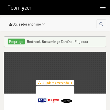
Togg
navi
Toggle
Utilizador anónimo
navigation
Bedrock Streaming:
DevOps Engineer
3 updates mercado IT