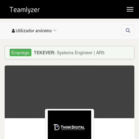
Togg
navi
Toggle
Utilizador anónimo
navigation
TEKEVER:
Systems Engineer | AR5