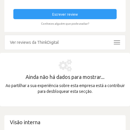
Escrever review
Conheces alguém que pode avaliar?
Ver reviews da ThinkDigital
Toggle
navigat
Ainda não há dados para mostrar...
Ao partilhar a sua experiência sobre esta empresa está a contribuir
para desbloquear esta secção.
Visão interna