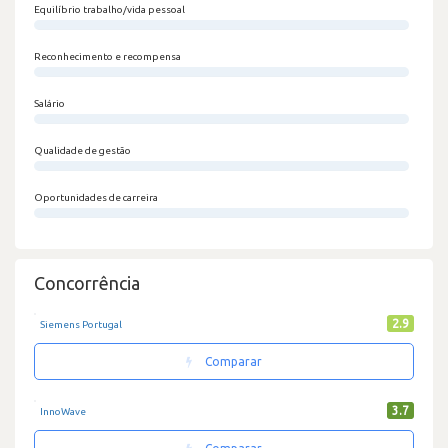
Equilíbrio trabalho/vida pessoal
0/100
Reconhecimento e recompensa
0/100
Salário
0/100
Qualidade de gestão
0/100
Oportunidades de carreira
0/100
Concorrência
2.9
Siemens Portugal
Comparar
3.7
InnoWave