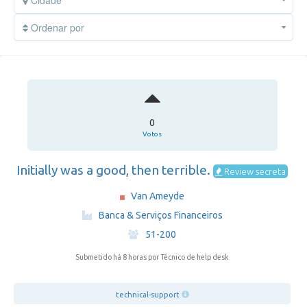
Cidade
Ordenar por
0
Votos
Initially was a good, then terrible.
Review secreta
Van Ameyde
·
Banca & Serviços Financeiros
·
51-200
Submetido há 8 horas
por Técnico de help desk
technical-support