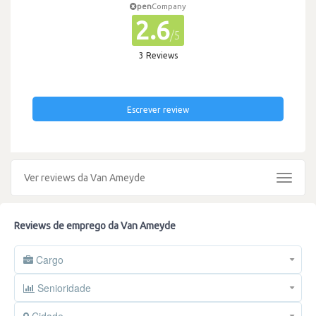
pen
Company
2.6
/5
3 Reviews
Escrever review
Ver reviews da Van Ameyde
Toggle
navigat
Reviews de emprego da Van Ameyde
Cargo
Senioridade