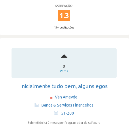
SATISFAÇÃO
1.3
15 visualizações
0
Votos
Inicialmente tudo bem, alguns egos
Van Ameyde
·
Banca & Serviços Financeiros
·
51-200
Submetido há 9 meses
por Programador de software