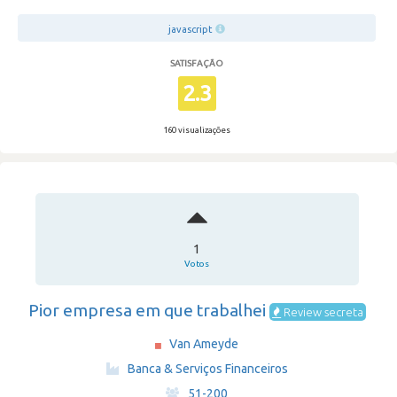
javascript
SATISFAÇÃO
2.3
160 visualizações
1
Votos
Pior empresa em que trabalhei
Review secreta
Van Ameyde
·
Banca & Serviços Financeiros
·
51-200