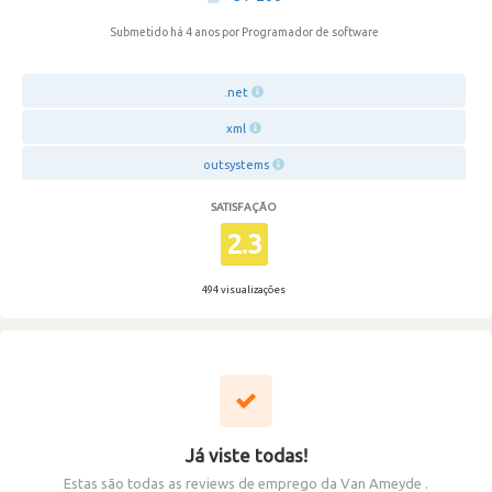
Submetido há 4 anos
por Programador de software
.net
xml
outsystems
SATISFAÇÃO
2.3
494 visualizações
Já viste todas!
Estas são todas as reviews de emprego da Van Ameyde .