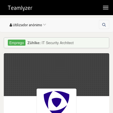
Togg
navi
Toggle
Utilizador anónimo
navigation
Zühlke:
IT Security Architect