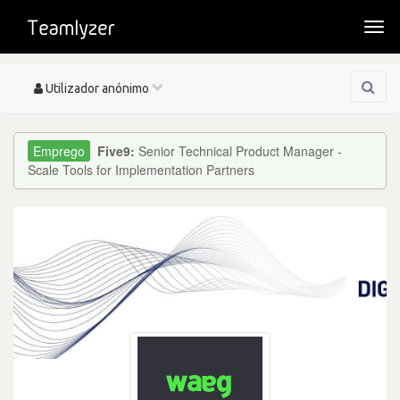
Togg
navi
Toggle
Utilizador anónimo
navigation
Five9:
Senior Technical Product Manager -
Scale Tools for Implementation Partners