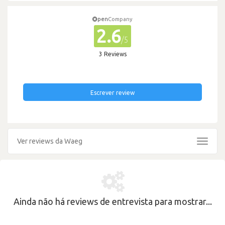
pen
Company
2.6
/5
3 Reviews
Escrever review
Ver reviews da Waeg
Toggle
navigat
Ainda não há reviews de entrevista para mostrar...