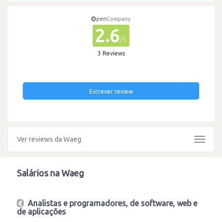
pen
Company
2.6
/5
3 Reviews
Escrever review
Ver reviews da Waeg
Toggle
navigat
Salários na Waeg
Analistas e programadores, de software, web e
de aplicações