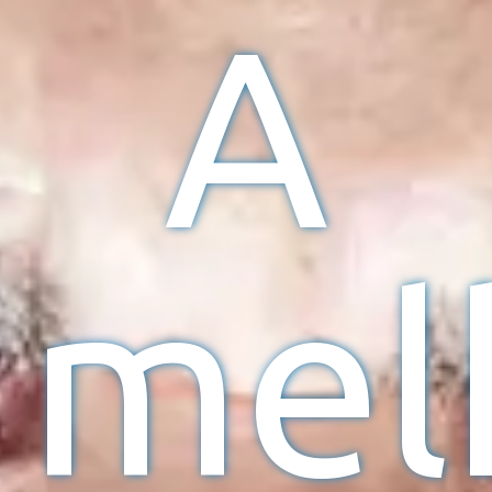
A
mel