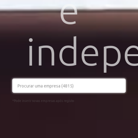
e
indep
*Pode inserir novas empresas após registo