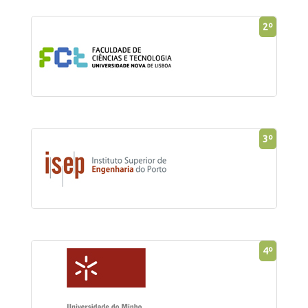
2º
3º
4º