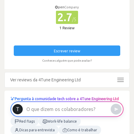
pen
Company
2.7
/5
1 Review
Escrever review
Conheces alguém que pode avaliar?
Ver reviews da 4Tune Engineering Ltd
Toggle
navigat
Pergunta à comunidade tech sobre a 4Tune Engineering Ltd
O
q
u
e
d
i
z
e
m
o
s
c
o
l
a
b
o
r
a
d
o
r
e
s
?
Red flags
Work-life balance
Dicas para entrevista
Como é trabalhar