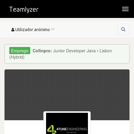
Togg
navi
Toggle
Utilizador anónimo
navigation
Cofinpro:
Junior Developer Java • Lisbon
(Hybrid)