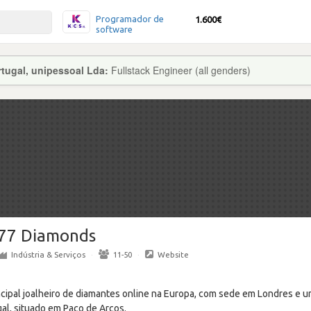
Programador de
1.600€
software
tugal, unipessoal Lda:
Fullstack Engineer (all genders)
77 Diamonds
Indústria & Serviços
·
11-50
·
Website
ncipal joalheiro de diamantes online na Europa, com sede em Londres e u
gal, situado em Paço de Arcos.