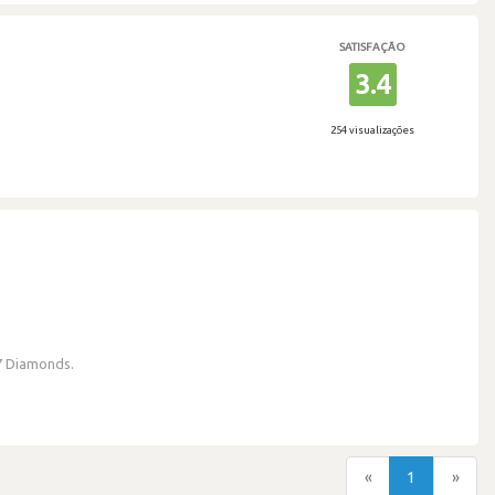
SATISFAÇÃO
3.4
254 visualizações
7 Diamonds.
«
1
»