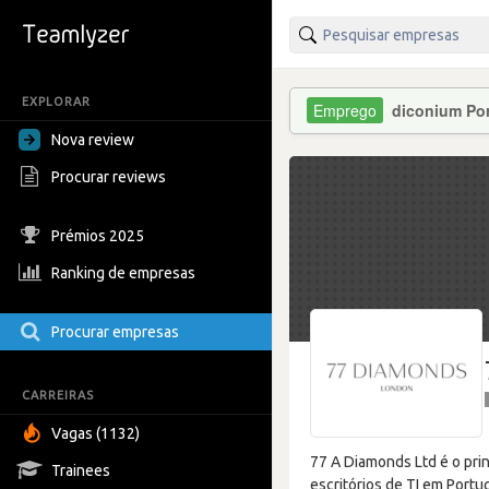
EXPLORAR
diconium Por
Nova review
Procurar reviews
Prémios 2025
Ranking de empresas
Procurar empresas
CARREIRAS
Vagas (1132)
77 A Diamonds Ltd é o pri
Trainees
escritórios de TI em Portu