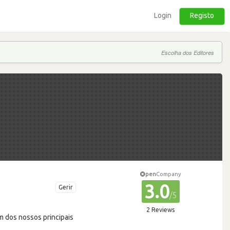
Login
Registo
Escolha dos Editores
pen
Company
3.0
Gerir
/5
2 Reviews
m dos nossos principais