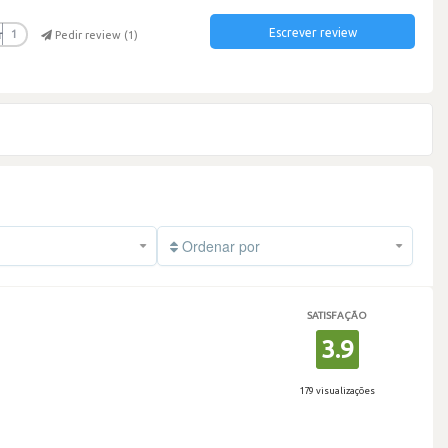
Escrever review
r
1
Pedir review (
1
)
Ordenar por
SATISFAÇÃO
3.9
179 visualizações