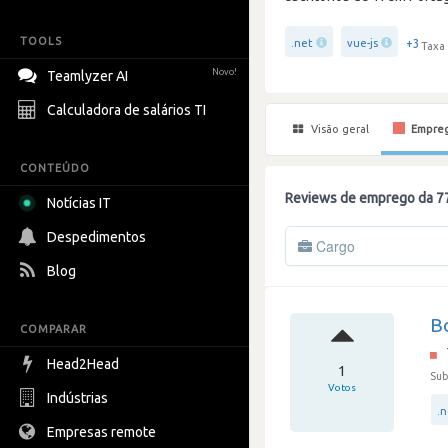
TOOLS
+3
.net
vue-js
Taxa 
Novo!
Teamlyzer AI
Calculadora de salários TI
Visão geral
Empre
CONTEÚDO
Reviews de emprego da 7
Notícias IT
Despedimentos
Cargo
Blog
B
COMPARAR
Head2Head
1
Sub
Votos
Indústrias
.
Empresas remote