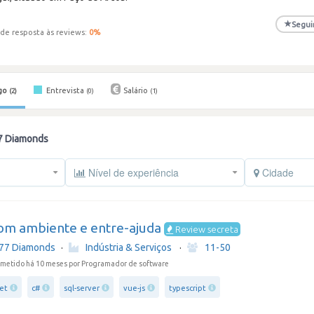
★
Segui
de resposta às reviews:
0
%
go
Entrevista
Salário
(2)
(0)
(1)
7 Diamonds
Nível de experiência
Cidade
om ambiente e entre-ajuda
Review secreta
77 Diamonds
·
Indústria & Serviços
·
11-50
metido há 10 meses
por Programador de software
net
c#
sql-server
vue-js
typescript