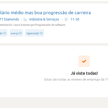
alário médio mas boa progressão de carreira
77 Diamonds
·
Indústria & Serviços
·
11-50
metido há 1 ano e 6 meses
por Programador de software
net
vue-js
typescript
Já viste todas!
Estas são todas as reviews de emprego da 7