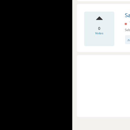
S
0
Sub
Votos
.