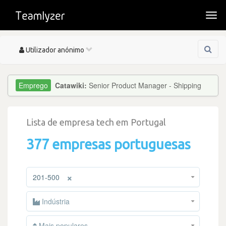
Togg
navi
Toggle
Utilizador anónimo
navigation
Catawiki:
Senior Product Manager - Shipping
Lista de empresa tech em Portugal
377 empresas portuguesas
×
201-500
Indústria
Mais populares