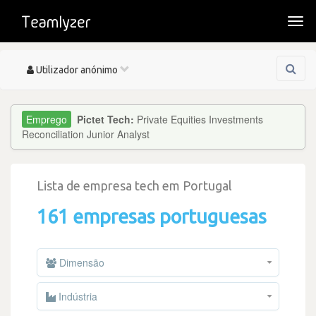
Togg
navi
Toggle
Utilizador anónimo
navigation
Pictet Tech:
Private Equities Investments
Reconciliation Junior Analyst
Lista de empresa tech em Portugal
161 empresas portuguesas
Dimensão
Indústria