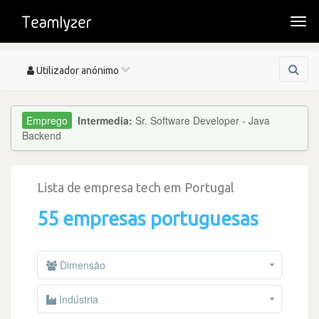
Togg
navi
Toggle
Utilizador anónimo
navigation
Intermedia:
Sr. Software Developer - Java
Backend
Lista de empresa tech em Portugal
55 empresas portuguesas
Dimensão
Indústria