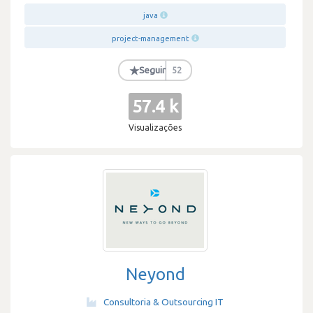
java
project-management
★
Seguir
52
57.4 k
Visualizações
Neyond
Consultoria & Outsourcing IT
·