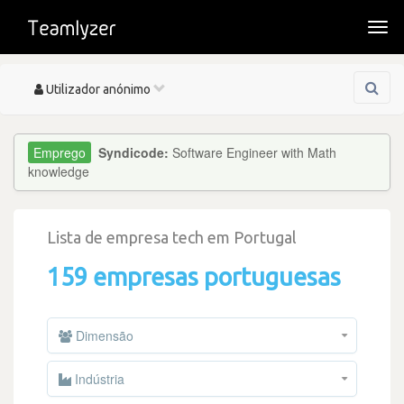
Togg
navi
Toggle
Utilizador anónimo
navigation
Syndicode:
Software Engineer with Math
knowledge
Lista de empresa tech em Portugal
159 empresas portuguesas
Dimensão
Indústria