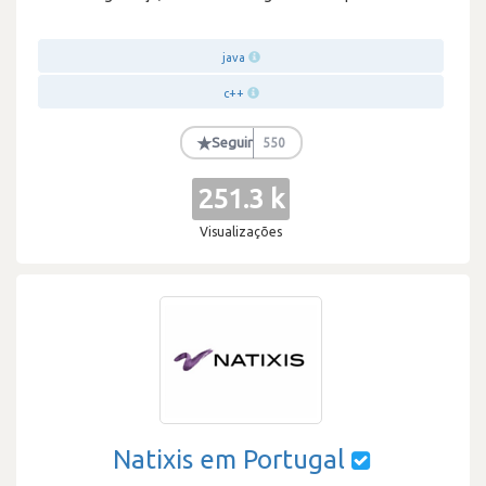
java
c++
★
Seguir
550
251.3 k
Visualizações
Natixis em Portugal