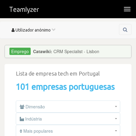
Togg
navi
Toggle
Utilizador anónimo
navigation
Catawiki:
CRM Specialist - Lisbon
Lista de empresa tech em Portugal
101 empresas portuguesas
Dimensão
Indústria
Mais populares