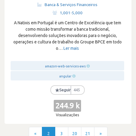
Banca & Serviços Financeiros
·
1,001-5,000
A Natixis em Portugal é um Centro de Excelência que tem
como missão transformar a banca tradicional,
desenvolvendo soluções inovadoras para o negócio,
operações e cultura de trabalho do Groupe BPCE em todo
o
…
Ler mais
amazon-web-services-aws
angular
★
Seguir
445
244.9 k
Visualizações
«
2
3
20
21
»