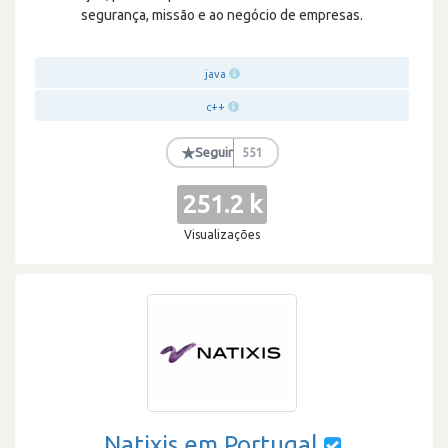
segurança, missão e ao negócio de empresas.
java
c++
★
Seguir
551
251.2 k
Visualizações
Natixis em Portugal