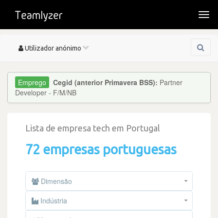
Togg
navi
Toggle
Utilizador anónimo
navigation
Cegid (anterior Primavera BSS):
Partner
Developer - F/M/NB
Lista de empresa tech em Portugal
72 empresas portuguesas
Dimensão
Indústria