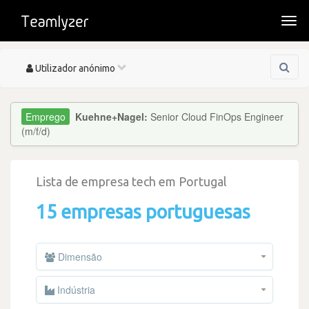
Togg
navi
Toggle
Utilizador anónimo
navigation
Kuehne+Nagel:
Senior Cloud FinOps Engineer
(m/f/d)
Lista de empresa tech em Portugal
15 empresas portuguesas
Dimensão
Indústria