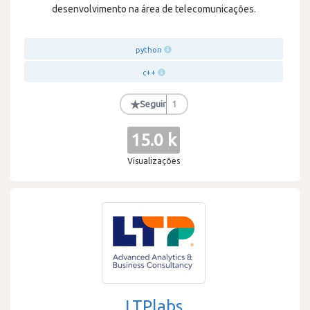
desenvolvimento na área de telecomunicações.
python
c++
★
Seguir
1
15.0 k
Visualizações
LTPlabs