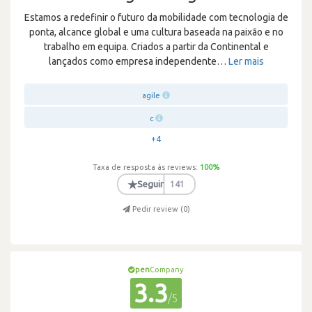
Estamos a redefinir o futuro da mobilidade com tecnologia de
ponta, alcance global e uma cultura baseada na paixão e no
trabalho em equipa. Criados a partir da Continental e
lançados como empresa independente
…
Ler mais
agile
c
+4
Taxa de resposta às reviews:
100
%
★
Seguir
141
Pedir review (
0
)
pen
Company
3.3
/5