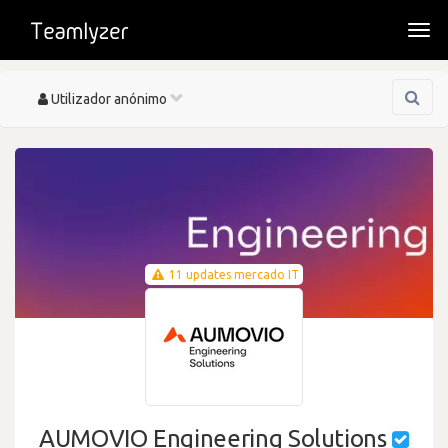
Togg
navi
Toggle
Utilizador anónimo
navigation
11 updates mercado IT
AUMOVIO Engineering Solutions