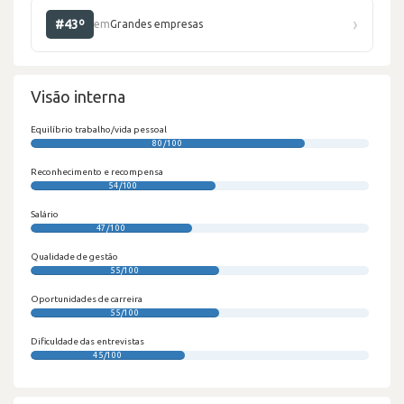
›
#43º
em
Grandes empresas
Visão interna
Equilíbrio trabalho/vida pessoal
80/100
Reconhecimento e recompensa
54/100
Salário
47/100
Qualidade de gestão
55/100
Oportunidades de carreira
55/100
Dificuldade das entrevistas
45/100