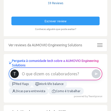
59 Reviews
Escrever review
Conheces alguém que pode avaliar?
Ver reviews da AUMOVIO Engineering Solutions
Toggle
navigat
Pergunta à comunidade tech sobre a AUMOVIO Engineering
Solutions
O
q
u
e
d
i
z
e
m
o
s
c
o
l
a
b
o
r
a
d
o
r
e
s
?
Red flags
Work-life balance
Dicas para entrevista
Como é trabalhar
powered by Teamlyzer.ai