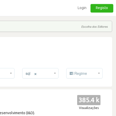
Login
Registo
Escolha dos Editores
×
sql
Regime
385.4 k
Visualizações
esenvolvimento (I&D).