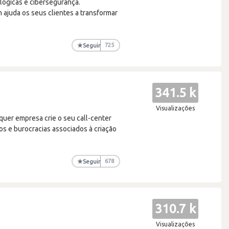
ológicas e cibersegurança.
 ajuda os seus clientes a transformar
★
Seguir
725
341.5 k
Visualizações
uer empresa crie o seu call-center
os e burocracias associados à criação
★
Seguir
678
310.7 k
Visualizações