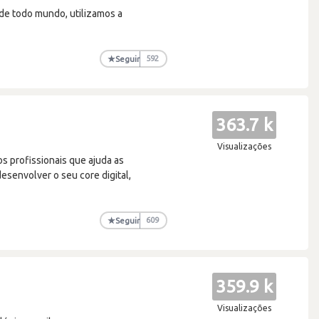
de todo mundo, utilizamos a
★
Seguir
592
363.7 k
Visualizações
s profissionais que ajuda as
desenvolver o seu core digital,
★
Seguir
609
359.9 k
Visualizações