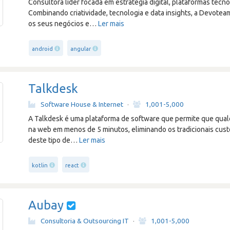
Consultora líder focada em estratégia digital, plataformas tecn
Combinando criatividade, tecnologia e data insights, a Devoteam
os seus negócios e
…
Ler mais
android
angular
Talkdesk
Software House & Internet
·
1,001-5,000
A Talkdesk é uma plataforma de software que permite que qualq
na web em menos de 5 minutos, eliminando os tradicionais cust
deste tipo de
…
Ler mais
kotlin
react
Aubay
Consultoria & Outsourcing IT
·
1,001-5,000