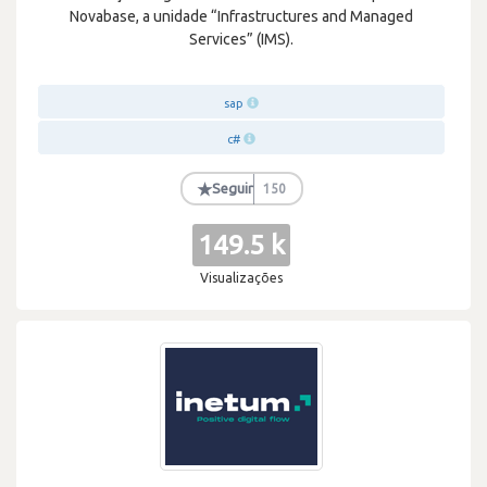
Novabase, a unidade “Infrastructures and Managed
Services” (IMS).
sap
c#
★
Seguir
150
149.5 k
Visualizações