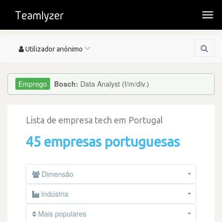
Togg
navi
Toggle
Utilizador anónimo
navigation
Bosch:
Data Analyst (f/m/div.)
Lista de empresa tech em Portugal
45 empresas portuguesas
Dimensão
Indústria
Mais populares