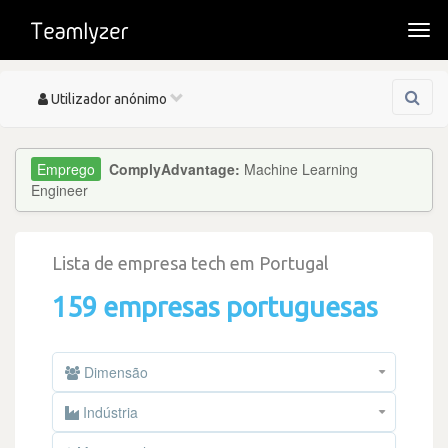
Togg
navi
Toggle
Utilizador anónimo
navigation
ComplyAdvantage:
Machine Learning
Engineer
Lista de empresa tech em Portugal
159 empresas portuguesas
Dimensão
Indústria