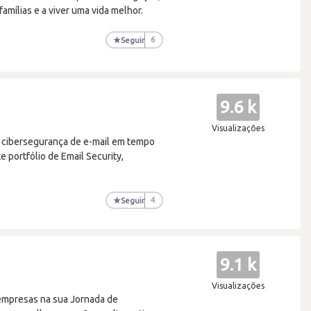
mílias e a viver uma vida melhor.
★
Seguir
6
9.6 k
Visualizações
 cibersegurança de e-mail em tempo
e portfólio de Email Security,
★
Seguir
4
9.1 k
Visualizações
 empresas na sua Jornada de