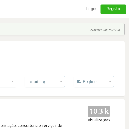
Login
Registo
Escolha dos Editores
×
cloud
Regime
10.3 k
Visualizações
formação, consultoria e serviços de