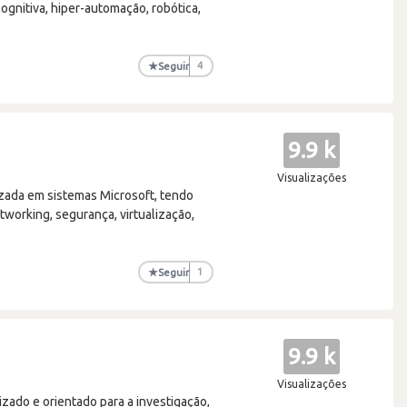
gnitiva, hiper-automação, robótica,
★
Seguir
4
9.9 k
Visualizações
izada em sistemas Microsoft, tendo
tworking, segurança, virtualização,
★
Seguir
1
9.9 k
Visualizações
zado e orientado para a investigação,