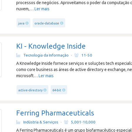
processos de negócios. Aproveitamos o poder da computação co
nuvem,
…
Ler mais
java
oracle-database
KI - Knowledge Inside
Tecnologia da Informação
·
11-50
A Knowledge Inside fornece serviços e soluções tech especial
como core business as áreas de active directory e exchange, ne
microsoft
…
Ler mais
active-directory
64-bit
Ferring Pharmaceuticals
Indústria & Serviços
·
5,001-10,000
A Ferring Pharmaceuticals é um grupo biofarmacêutico especiali