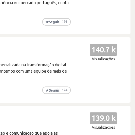
eriência no mercado português, conta
★
Seguir
191
140.7 k
Visualizações
ecializada na transformação digital
 contamos com uma equipa de mais de
★
Seguir
174
139.0 k
Visualizações
ção e comunicação que apoia as