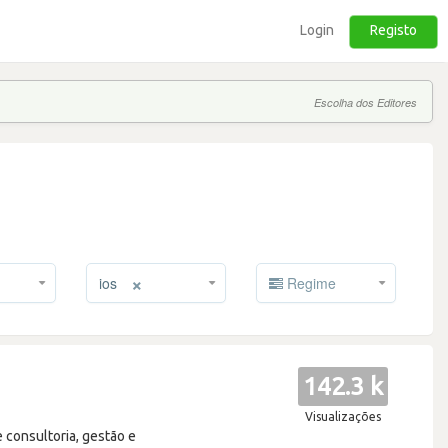
Login
Registo
Escolha dos Editores
×
ios
Regime
142.3 k
Visualizações
e consultoria, gestão e