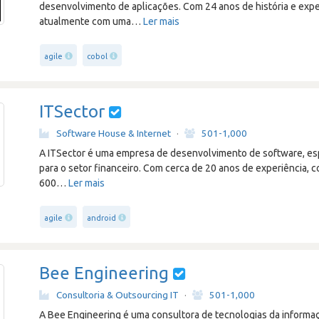
desenvolvimento de aplicações. Com 24 anos de história e exp
atualmente com uma
…
Ler mais
agile
cobol
ITSector
Software House & Internet
·
501-1,000
A ITSector é uma empresa de desenvolvimento de software, esp
para o setor financeiro. Com cerca de 20 anos de experiência,
600
…
Ler mais
agile
android
Bee Engineering
Consultoria & Outsourcing IT
·
501-1,000
A Bee Engineering é uma consultora de tecnologias da informa