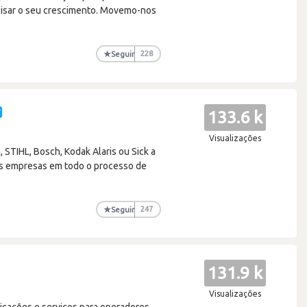
alisar o seu crescimento. Movemo-nos
★
Seguir
228
133.6 k
Visualizações
 STIHL, Bosch, Kodak Alaris ou Sick a
as empresas em todo o processo de
★
Seguir
247
131.9 k
Visualizações