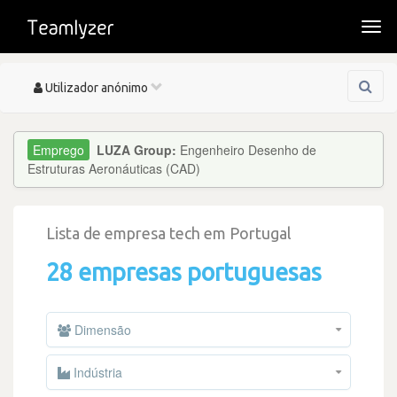
Togg
navi
Toggle
Utilizador anónimo
navigation
LUZA Group:
Engenheiro Desenho de
Estruturas Aeronáuticas (CAD)
Lista de empresa tech em Portugal
28 empresas portuguesas
Dimensão
Indústria