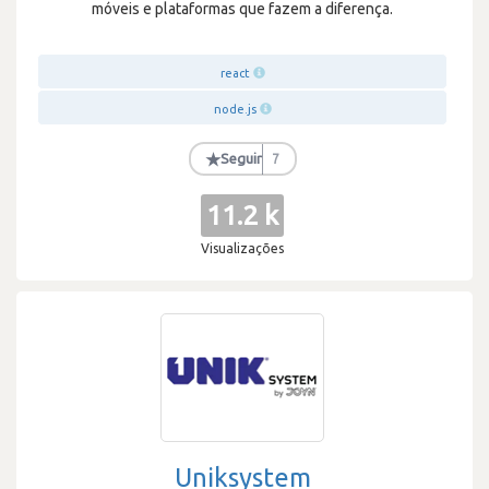
móveis e plataformas que fazem a diferença.
react
node.js
★
Seguir
7
11.2 k
Visualizações
Uniksystem