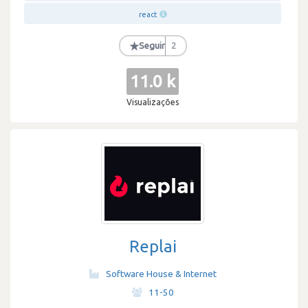
react
★
Seguir
2
11.0 k
Visualizações
Replai
Software House & Internet
·
11-50