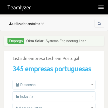
Togg
navi
Toggle
Utilizador anónimo
navigation
Okra Solar:
Systems Engineering Lead
Lista de empresa tech em Portugal
345 empresas portuguesas
Dimensão
Indústria
Mais populares